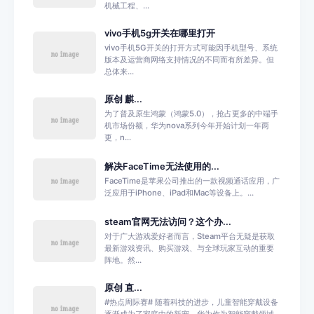
机械工程、...
vivo手机5g开关在哪里打开
vivo手机5G开关的打开方式可能因手机型号、系统
版本及运营商网络支持情况的不同而有所差异。但
总体来...
原创 麒...
为了普及原生鸿蒙（鸿蒙5.0），抢占更多的中端手
机市场份额，华为nova系列今年开始计划一年两
更，n...
解决FaceTime无法使用的...
FaceTime是苹果公司推出的一款视频通话应用，广
泛应用于iPhone、iPad和Mac等设备上。...
steam官网无法访问？这个办...
对于广大游戏爱好者而言，Steam平台无疑是获取
最新游戏资讯、购买游戏、与全球玩家互动的重要
阵地。然...
原创 直...
#热点周际赛# 随着科技的进步，儿童智能穿戴设备