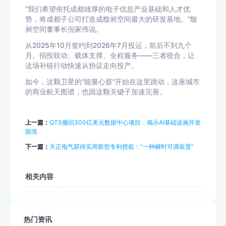
“我们希望依托成都雄厚的电子信息产业基础和人才优
势，将成都子公司打造成馥昶空间最大的研发基地。”馥
昶空间董事长倪家伟说。
从2025年10月签约到2026年7月投运，前后不到九个
月。招投联动、载体支撑、全程服务——三者咬合，让
这场补链行动快速从协议走向投产。
如今，这颗卫星的“能量心脏”开始在这里跳动，这座城市
的商业航天图谱，也因这颗关键子加速完善。
上一篇：
QTS撤回300亿美元数据中心项目，揭示AI基础设施开发
困境
下一篇：
天正电气获得实用新型专利授权：“一种瞬时可调装置”
相关内容
热门资讯