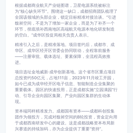
根据成都商业航天产业链图谱，卫星电源系统被标注
为“核心缺失环节”。围绕这一缺口，成都招商团队梳理了
全国该领域的头部企业，锁定目标精准对接洽谈。“引进
馥昶空间，不是为了增加一家企业，而是为了补齐一个
环节，彻底填补西南地区高端航天电源本地化研发制造
的空白。”成华区投促局相关负责人表示。
精准引入之后，是精准落地。项目签约后，成都市、成
华区、成华区经开区管委会协同联动，全程靠前服务
——注册审批、载体选址、要素保障，全流程高效推
进。
项目选址金地威新·成华创新基地。这个省市区重点项目
总投资约50亿元，占地111亩，2023年11月竣工开园，
如今已成为成华经开区电子信息、智能制造企业集聚的
重要载体。园区的快速投用，正是成都实施“立园满园”行
动、引导企业向园区集聚、产业向园区集群的生动体
现。
资本端同样精准发力。成都国有资本——成都科创投集
团作为领投方，完成对馥昶空间的B轮投资，资金定向用
于成都西南研发中心的建设。这是成都战略资本布局新
兴赛道的持续加码，亦为企业提供了重要“资持”。