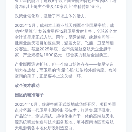
业卫星的能力；建设5个以上商业航天特色产业园区；培
育7家以上链主企业及40家以上“专精特新”企业
。
政策像催化剂，激活了市场主体的活力。
2025年5月，成都本土商业航天领军企业国星宇航，成
功将“星算”计划首发星座12颗卫星发射升空，全球首个太
空计算星座正式入轨。同年，星际荣耀、馥昶空间等一
批商业航天项目加速集聚，涵盖火箭、飞船、卫星等细
分赛道。截至2025年底，全市集聚航空航天企业超千
家，产业规模达1600亿元，综合实力稳居全国前三。
产业版图迅速扩张，但一个缺口始终存在——整星制造
能力在成都，而卫星的“能量心脏”却依赖外部供应。馥昶
空间的落子，正是要补上这关键一环。
政企资本联动
园区的精准落子
2025年10月，馥昶空间正式落地成华经开区。
项目将重
点攻坚新一代卫星电源控制器技术，打造集原理研发、
产品设计、测试调试、规模化生产于一体的高端航天电
源系统研发制造与技术服务基地，填补西南地区高端航
天电源装备本地化研发制造空白。