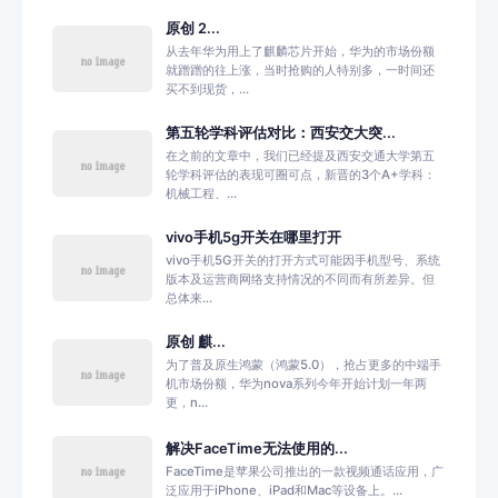
原创 2...
从去年华为用上了麒麟芯片开始，华为的市场份额
就蹭蹭的往上涨，当时抢购的人特别多，一时间还
买不到现货，...
第五轮学科评估对比：西安交大突...
在之前的文章中，我们已经提及西安交通大学第五
轮学科评估的表现可圈可点，新晋的3个A+学科：
机械工程、...
vivo手机5g开关在哪里打开
vivo手机5G开关的打开方式可能因手机型号、系统
版本及运营商网络支持情况的不同而有所差异。但
总体来...
原创 麒...
为了普及原生鸿蒙（鸿蒙5.0），抢占更多的中端手
机市场份额，华为nova系列今年开始计划一年两
更，n...
解决FaceTime无法使用的...
FaceTime是苹果公司推出的一款视频通话应用，广
泛应用于iPhone、iPad和Mac等设备上。...