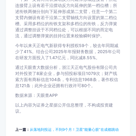
连接臂上设有若干沿摆动反方向延伸的第一档位槽；所
述衔铁两侧分别向下延伸形成第二支臂，任意一个第二
支臂内侧设有若干沿第二支臂轴线方向设置的第二档位
槽。采用多档位的衔铁支架和多档位的衔铁，反力弹簧
通过调整挂设于不同档位处，可以根据不同的而定电
流，通过调整弹簧的挂持位置来校验瞬时保护。
今年以来天正电气新获得专利授权59个，较去年同期减
少了41%。结合公司2025年年报财务数据，2025年公司
在研发方面投入了1.47亿元，同比减8.55%。
通过天眼查大数据分析，浙江天正电气股份有限公司共
对外投资了8家企业，参与招投标项目1079次；财产线
索方面有商标信息104条，专利信息1968条，著作权信
息121条；此外企业还拥有行政许可80个。
数据来源：天眼查APP
以上内容为证券之星据公开信息整理，不构成投资建
议。
上一篇：
从落地到投运，不到9个月！卫星“能量心脏”在成都跳动