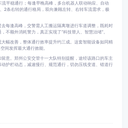
车流平稳通行；每逢早晚高峰，多台机器人联动响应、自动
、2条右转的通行格局，双向兼顾左转、右转车流需求，极
过去每逢高峰，交警需人工搬运隔离墩进行车道调整，既耗时
，不额外消耗警力，真正实现了“科技替人、智慧治堵”。
况大幅改善，整体通行效率提升约三成。这套智能设备如同精
路空间发挥最大通行效能。
加留意。郑州公安交管十一大队特别提醒，途经该路口的车主
移动护栏动态，减速慢行、规范通行，切勿压线变道、错道行