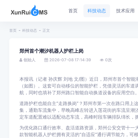
首页
科技动态
技术应用
首页
科技动态
正文
郑州首个潮汐机器人护栏上岗
创始人
2026-07-08 17:14:39
0
次
本报讯（记者 孙庆辉 刘地 文/图）近日，郑州市首个智
（如图）。这套可自动移位的智能护栏，凭借灵活的车道
航，同时也填补了郑州路口智能自动换道设备的应用空白
道路护栏也能自主“走路换岗”？郑州市第一次在路口用上
集，通勤车流集中，早晚高峰左转进入莲花街的车流呈潮汐
定车道配置难以适配动态车流，高峰时段车辆排队绵长，
为优化路口通行效率、盘活道路资源，郑州公安交管十一
款智能机器人护栏拥有灵活的“自适应”通行调节能力，可