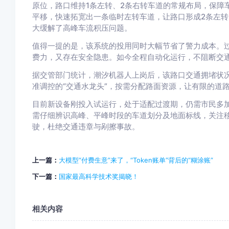
原位，路口维持1条左转、2条右转车道的常规布局，保障
平移，快速拓宽出一条临时左转车道，让路口形成2条左转
大缓解了高峰车流积压问题。
值得一提的是，该系统的投用同时大幅节省了警力成本。
费力，又存在安全隐患。如今全程自动化运行，不阻断交通
据交管部门统计，潮汐机器人上岗后，该路口交通拥堵状
准调控的“交通水龙头”，按需分配路面资源，让有限的道
目前新设备刚投入试运行，处于适配过渡期，仍需市民多
需仔细辨识高峰、平峰时段的车道划分及地面标线，关注
驶，杜绝交通违章与剐擦事故。
上一篇：
大模型“付费生意”来了，“Token账单”背后的“糊涂账”
下一篇：
国家最高科学技术奖揭晓！
相关内容