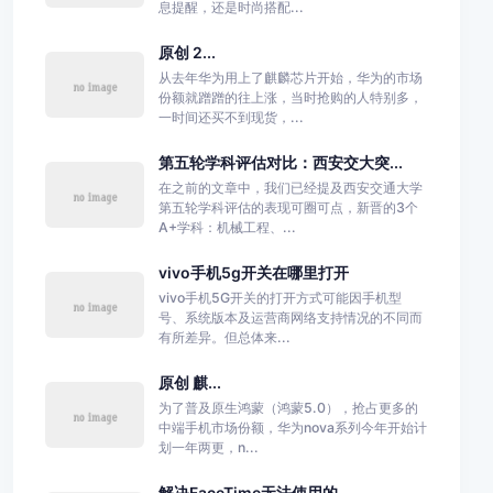
息提醒，还是时尚搭配...
原创 2...
从去年华为用上了麒麟芯片开始，华为的市场
份额就蹭蹭的往上涨，当时抢购的人特别多，
一时间还买不到现货，...
第五轮学科评估对比：西安交大突...
在之前的文章中，我们已经提及西安交通大学
第五轮学科评估的表现可圈可点，新晋的3个
A+学科：机械工程、...
vivo手机5g开关在哪里打开
vivo手机5G开关的打开方式可能因手机型
号、系统版本及运营商网络支持情况的不同而
有所差异。但总体来...
原创 麒...
为了普及原生鸿蒙（鸿蒙5.0），抢占更多的
中端手机市场份额，华为nova系列今年开始计
划一年两更，n...
解决FaceTime无法使用的...