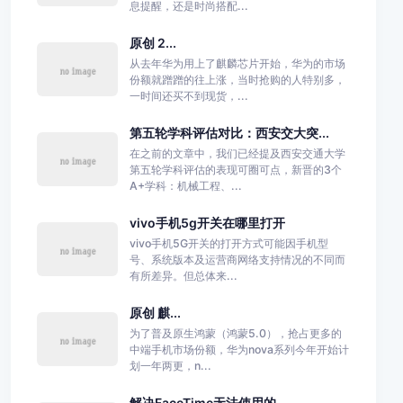
息提醒，还是时尚搭配...
原创 2...
从去年华为用上了麒麟芯片开始，华为的市场
份额就蹭蹭的往上涨，当时抢购的人特别多，
一时间还买不到现货，...
第五轮学科评估对比：西安交大突...
在之前的文章中，我们已经提及西安交通大学
第五轮学科评估的表现可圈可点，新晋的3个
A+学科：机械工程、...
vivo手机5g开关在哪里打开
vivo手机5G开关的打开方式可能因手机型
号、系统版本及运营商网络支持情况的不同而
有所差异。但总体来...
原创 麒...
为了普及原生鸿蒙（鸿蒙5.0），抢占更多的
中端手机市场份额，华为nova系列今年开始计
划一年两更，n...
解决FaceTime无法使用的...