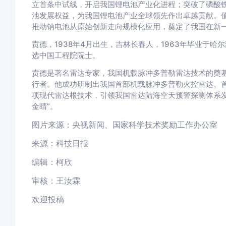
立首条中试线，开启我国锂电池产业化进程；突破了磷酸
池发展权益，为我国锂电池产业全球领先作出卓越贡献。值
推动钠电池从原始创新走向规模化应用，奠定了我国在新
贲德，1938年4月出生，吉林长春人，1963年毕业于哈
选中国工程院院士。
贲德是著名雷达专家，我国机载脉冲多普勒雷达技术的奠
行者。他成功研制出我国首部机载脉冲多普勒火控雷达、
项现代雷达根技术，引领我国雷达陆海空天预警探测体系发
金睛”。
图片来源：央视新闻、国家科学技术奖励工作办公室
来源：科技日报
编辑
：柯欣
审核
：王汝霖
欢迎投稿