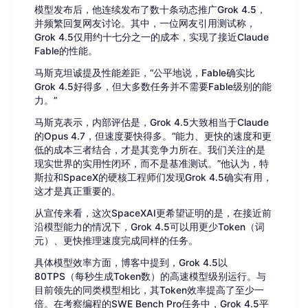
模型发布后，他连续发布了数十条动态推广Grok 4.5，
并频繁回复网友讨论。其中，一位网友引用测试称，
Grok 4.5仅用约十七分之一的成本，实现了接近Claude
Fable的性能。
马斯克坦诚提及性能差距，“公平地说，Fable确实比
Grok 4.5好得多，但大多数任务并不需要Fable级别的能
力。”
马斯克表示，内部评估是，Grok 4.5大致相当于Claude
的Opus 4.7，但速度要快得多。“能力、更快的速度和更
低的成本三者结合，才是其竞争力所在。我们关注的是
现实世界的实用性闭环，而不是基准测试。”他认为，特
斯拉和SpaceX的硬核工程师们发现Grok 4.5确实有用，
这才是真正重要的。
从宣传来看，这次SpaceXAI更希望证明的是，在接近前
沿模型能力的情况下，Grok 4.5可以用更少Token（词
元）、更快推理速度完成同样的任务。
具体模型效率方面，博客中提到，Grok 4.5以
80TPS（每秒生成Token数）的高速模型级别运行。与
目前领先的同类模型相比，其Token效率提高了至少一
倍。在考察编程的SWE Bench Pro任务中，Grok 4.5平